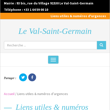
Mairie : 93 bis, rue du Village 91530 Le Val-Saint-Germain
Téléphone : +33 1 64 59 00 10
Liens utiles & numéros d'urgences
Le Val-Saint-Germain
Toggle
navigation
C
C
Partager :
l
l
i
i
c
c
k
k
t
t
Accueil
/
Liens utiles & numéros d’urgences
o
o
s
s
h
h
a
a
Liens utiles & numéros
r
r
e
e