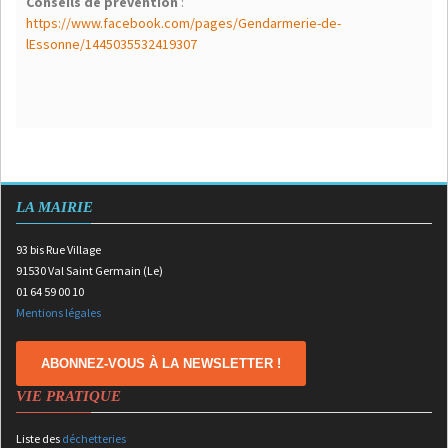
Conseils de prévention
:
https://www.facebook.com/pages/Gendarmerie-de-
lEssonne/1445035532419307
LA MAIRIE
93 bis Rue Village
91530 Val Saint Germain (Le)
01 64 59 00 10
Mentions légales
ABONNEZ-VOUS À LA NEWSLETTER !
VIE PRATIQUE
Liste des
déchetteries