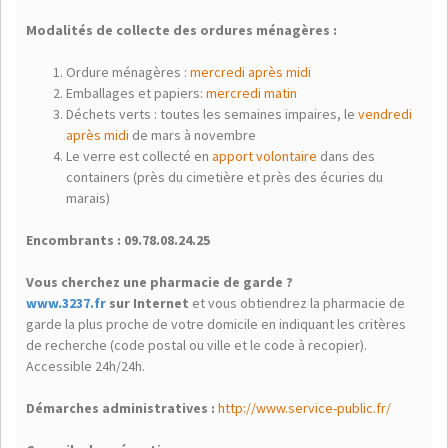
)
Modalités de collecte des ordures ménagères :
Ordure ménagères :
mercredi après midi
Emballages et papiers:
mercredi matin
Déchets verts : toutes les semaines impaires, le
vendredi
après midi
de mars à novembre
Le verre est collecté en
apport volontaire
dans des
containers (près du cimetière et près des écuries du
marais)
Encombrants : 09.78.08.24.25
Vous cherchez une pharmacie de garde ?
www.3237.fr
sur Internet
et vous obtiendrez la pharmacie de
garde la plus proche de votre domicile en indiquant les critères
de recherche (code postal ou ville et le code à recopier).
Accessible 24h/24h.
Démarches administratives :
http://www.service-public.fr/